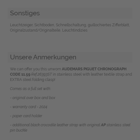
Sonstiges
Leuchtzeiger, Sichtboden, Schnellschaltung, guillochiertes Zifferblatt,
Originalzustand/Originalteile, Leuchtindizies
Unsere Anmerkungen
We can offer you this unworn
AUDEMARS PIGUET CHRONOGRAPH
CODE 11.59
Ref.26393ST
in stainless steel with leather textile strap and
EXTRA steel folding clasp!
Comes as a full set with:
- original over box and box
- warranty card - 2024
- paper card holder
- additional black crocodile leather strap with original
AP
stainless steel
pin buckle