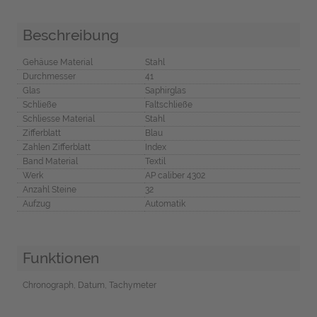
Beschreibung
Gehäuse Material
Stahl
Durchmesser
41
Glas
Saphirglas
Schließe
Faltschließe
Schliesse Material
Stahl
Zifferblatt
Blau
Zahlen Zifferblatt
Index
Band Material
Textil
Werk
AP caliber 4302
Anzahl Steine
32
Aufzug
Automatik
Funktionen
Chronograph, Datum, Tachymeter