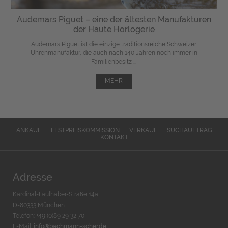
Audemars Piguet – eine der ältesten Manufakturen
der Haute Horlogerie
Audemars Piguet ist die einzige traditionsreiche Schweizer
Uhrenmanufaktur, die auch nach 140 Jahren noch immer in
Familienbesitz ...
MEHR
ANKAUF
FESTPREISKOMMISSION
VERKAUF
SUCHAUFTRAG
KONTAKT
Adresse
Kardinal-Faulhaber-Straße 14a
D-80333 München
Telefon: +49 (0)89 29 32 70
E-Mail:
info@bachmann-scher.de