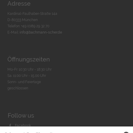
Adresse
Kardinal-Faulhaber-Straße 14a
D-80333 München
Telefon: +49 (0)89 29 32 70
E-Mail:
info@bachmann-scher.de
Öffnungszeiten
Mo-Fr. 10:30 Uhr - 18:30 Uhr
Sa. 11:00 Uhr - 15.00 Uhr
Sonn- und Feiertage
geschlossen
Follow us
Facebook
Instagram