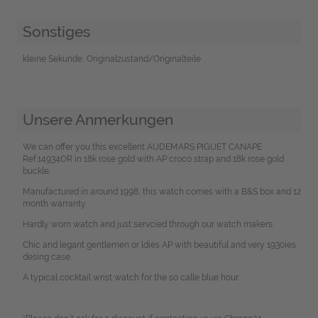
Sonstiges
kleine Sekunde, Originalzustand/Originalteile
Unsere Anmerkungen
We can offer you this excellent AUDEMARS PIGUET CANAPE
Ref.14934OR in 18k rose gold with AP croco strap and 18k rose gold
buckle.
Manufactured in around 1998, this watch comes with a B&S box and 12
month warranty.
Hardly worn watch and just servcied through our watch makers.
Chic and legant gentlemen or ldies AP with beautiful and very 1930ies
desing case.
A typical cocktail wrist watch for the so calle blue hour.