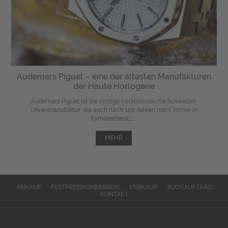
Audemars Piguet – eine der ältesten Manufakturen
der Haute Horlogerie
Audemars Piguet ist die einzige traditionsreiche Schweizer
Uhrenmanufaktur, die auch nach 140 Jahren noch immer in
Familienbesitz ...
MEHR
ANKAUF
FESTPREISKOMMISSION
VERKAUF
SUCHAUFTRAG
KONTAKT