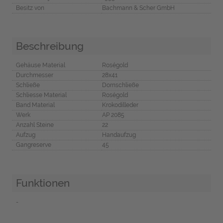
Besitz von
Bachmann & Scher GmbH
Beschreibung
Gehäuse Material
Roségold
Durchmesser
28x41
Schließe
Dornschließe
Schliesse Material
Roségold
Band Material
Krokodilleder
Werk
AP 2085
Anzahl Steine
22
Aufzug
Handaufzug
Gangreserve
45
Funktionen
-