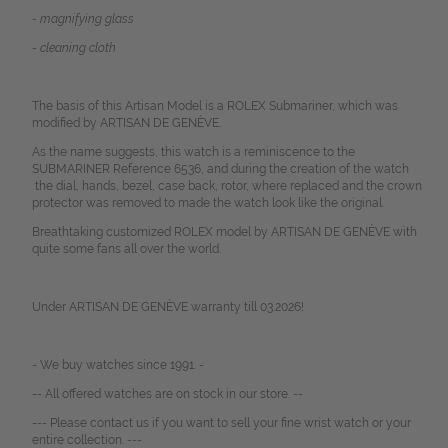
- magnifying glass
- cleaning cloth
The basis of this Artisan Model is a ROLEX Submariner, which was
modified by ARTISAN DE GENÈVE.
As the name suggests, this watch is a reminiscence to the
SUBMARINER Reference 6536, and during the creation of the watch
the dial, hands, bezel, case back, rotor, where replaced and the crown
protector was removed to made the watch look like the original.
Breathtaking customized ROLEX model by ARTISAN DE GENÈVE with
quite some fans all over the world.
Under ARTISAN DE GENÈVE warranty till 03.2026!
- We buy watches since 1991. -
-- All offered watches are on stock in our store. --
--- Please contact us if you want to sell your fine wrist watch or your
entire collection. ---