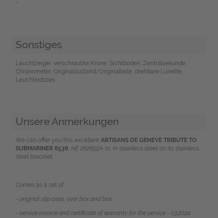
-
Sonstiges
Leuchtzeiger, verschraubte Krone, Sichtboden, Zentralsekunde,
Chronometer, Originalzustand/Originalteile, drehbare Lünette,
Leuchtindizies
Unsere Anmerkungen
We can offer you this excellent
ARTISANS DE GENEVE TRIBUTE TO
SUBMARINER 6536
,
ref. 262652A-11
, in stainless steel on its stainless
steel bracelet.
Comes as a set of:
- original slip case, over box and box
- service invoice and certificate of warranty for the service - 03.2024