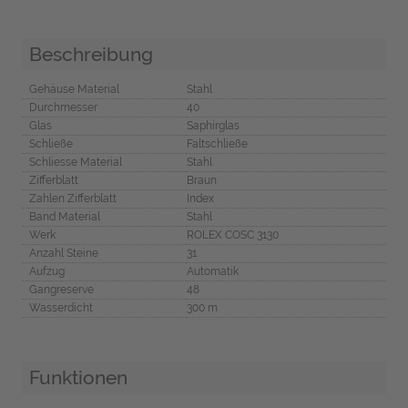
Beschreibung
Gehäuse Material
Stahl
Durchmesser
40
Glas
Saphirglas
Schließe
Faltschließe
Schliesse Material
Stahl
Zifferblatt
Braun
Zahlen Zifferblatt
Index
Band Material
Stahl
Werk
ROLEX COSC 3130
Anzahl Steine
31
Aufzug
Automatik
Gangreserve
48
Wasserdicht
300 m
Funktionen