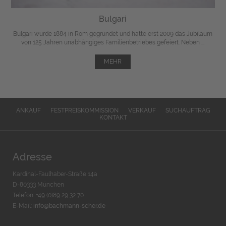
Bulgari
Bulgari wurde 1884 in Rom gegründet und hatte erst 2009 das Jubiläum
von 125 Jahren unabhängiges Familienbetriebes gefeiert. Neben ...
MEHR
ANKAUF
FESTPREISKOMMISSION
VERKAUF
SUCHAUFTRAG
KONTAKT
Adresse
Kardinal-Faulhaber-Straße 14a
D-80333 München
Telefon: +49 (0)89 29 32 70
E-Mail:
info@bachmann-scher.de