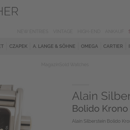
NEW ENTRIES
VINTAGE
HIGH-END
ANKAUF
ET
CZAPEK
A. LANGE & SÖHNE
OMEGA
CARTIER
Magazin
Sold Watches
Alain Silbe
Bolido Krono
Alain Silberstein Bolido Kro