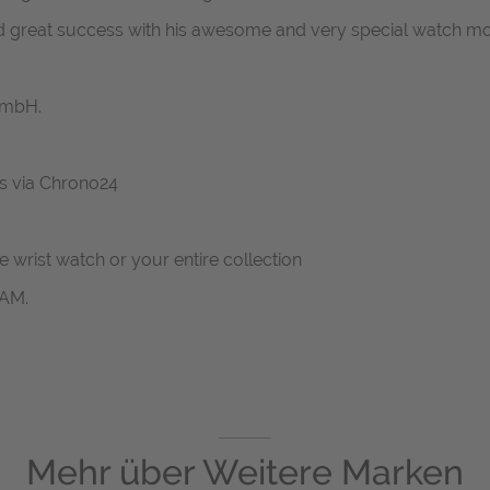
d great success with his awesome and very special watch mo
GmbH.
 us via Chrono24
ne wrist watch or your entire collection
RAM.
Mehr über
Weitere Marken