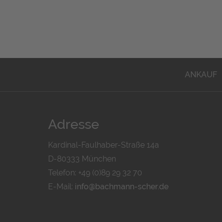
ANKAUF
Adresse
Kardinal-Faulhaber-Straße 14a
D-80333 München
Telefon: +49 (0)89 29 32 70
E-Mail:
info@bachmann-scher.de