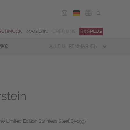
DEU
ENG
SCHMUCK
MAGAZIN
ÜBER UNS
B&S
PLUS
IWC
ALLE UHRENMARKEN
rstein
no Limited Edition Stainless Steel Bj-1997