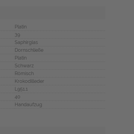
Platin
39
Saphirglas
Dornschließe
Platin
Schwarz
Römisch
Krokodilleder
L951.1
40
Handaufzug