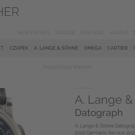
NEW ENTRIES
VINTAGE
HIGH-END
ANKAUF
ET
CZAPEK
A. LANGE & SÖHNE
OMEGA
CARTIER
Magazin
Sold Watches
A. Lange &
Datograph
A. Lange & Söhne Datograp
2001 Germany Service 202