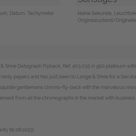
tum, Datum, Tachymeter
kleine Sekunde, Leuchtzei
Originalzustand/Originalte
 & Shne Datograph Flyback, Ref. 403.035 in 950 platinum with 
ranty papers and has just been to Lange & Shne for a Servi
xquisite gentlemans chrono-fly-back with the marvelous mov
ment from all the chronographs in the market with business in
ty till 08.2023!