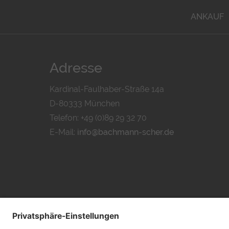
ANKAUF
Adresse
Kardinal-Faulhaber-Straße 14a
D-80333 München
Telefon: +49 (0)89 29 32 70
E-Mail:
info@bachmann-scher.de