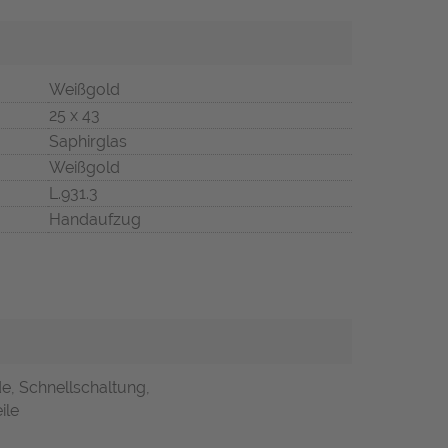
Weißgold
25 x 43
Saphirglas
Weißgold
L.931.3
Handaufzug
e, Schnellschaltung,
ile