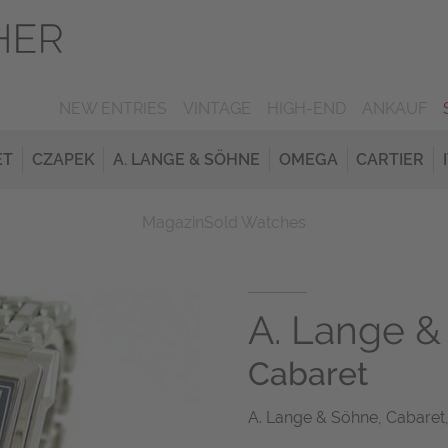
NEW ENTRIES
VINTAGE
HIGH-END
ANKAUF
ET
CZAPEK
A. LANGE & SÖHNE
OMEGA
CARTIER
Magazin
Sold Watches
A. Lange &
Cabaret
A. Lange & Söhne, Cabaret, 