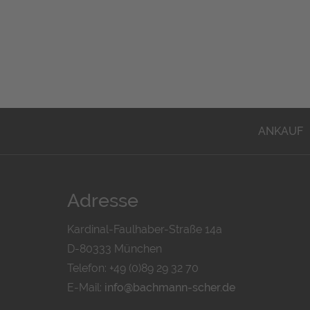
ANKAUF
Adresse
Kardinal-Faulhaber-Straße 14a
D-80333 München
Telefon: +49 (0)89 29 32 70
E-Mail:
info@bachmann-scher.de