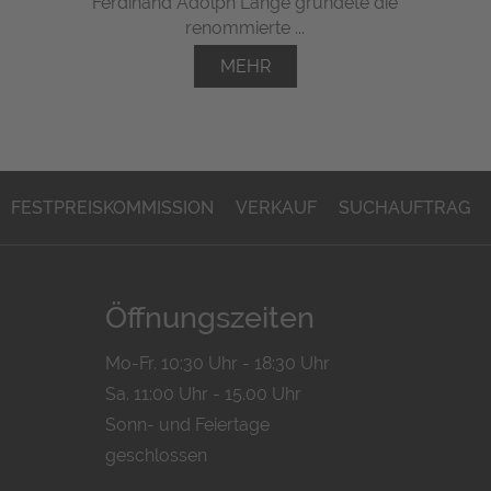
Ferdinand Adolph Lange gründete die
renommierte ...
MEHR
FESTPREISKOMMISSION
VERKAUF
SUCHAUFTRAG
Öffnungszeiten
Mo-Fr. 10:30 Uhr - 18:30 Uhr
Sa. 11:00 Uhr - 15.00 Uhr
Sonn- und Feiertage
geschlossen