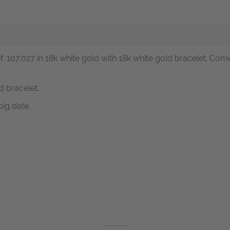
f. 107.027 in 18k white gold with 18k white gold bracelet. Com
d bracelet.
ig date.