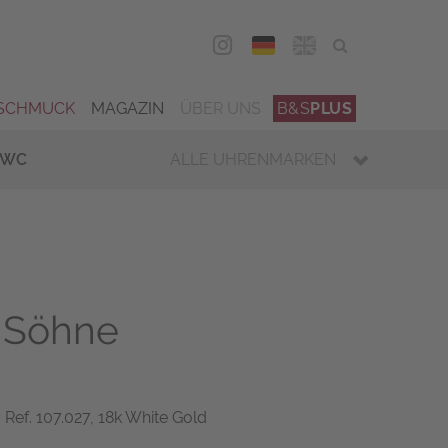
DEU
ENG
SCHMUCK
MAGAZIN
ÜBER UNS
B&S
PLUS
IWC
ALLE UHRENMARKEN
 Söhne
Ref. 107.027, 18k White Gold