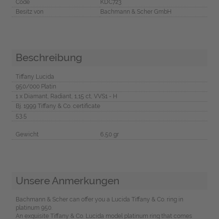
Code
KDC723
Besitz von
Bachmann & Scher GmbH
Beschreibung
Tiffany Lucida
950/000 Platin
1 x Diamant, Radiant, 1,15 ct, VVS1 - H
Bj. 1999 Tiffany & Co. certificate
53,5
Gewicht
6,50 gr
Unsere Anmerkungen
Bachmann & Scher can offer you a Lucida Tiffany & Co. ring in
platinum 950.
An exquisite Tiffany & Co. Lucida model platinum ring that comes