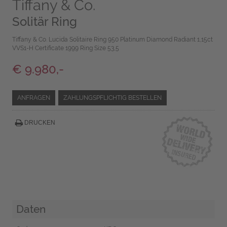
Tiffany & Co.
Solitär Ring
Tiffany & Co. Lucida Solitaire Ring 950 Platinum Diamond Radiant 1,15ct
VVS1-H Certificate 1999 Ring Size 53,5
€ 9.980,-
ANFRAGEN
ZAHLUNGSPFLICHTIG BESTELLEN
DRUCKEN
Daten