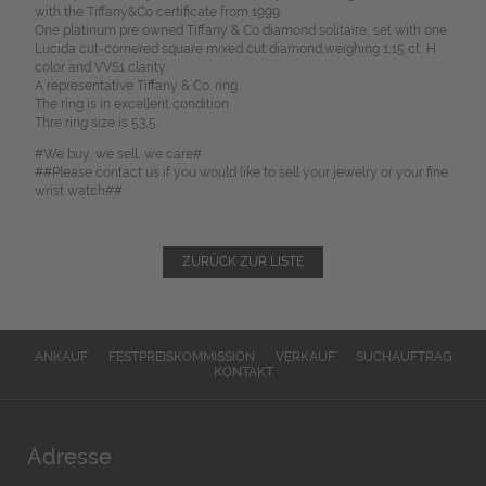
with the Tiffany&Co certificate from 1999.
One platinum pre owned Tiffany & Co diamond solitaire, set with one
Lucida cut-cornered square mixed cut diamond,weighing 1,15 ct, H
color and VVS1 clarity.
A representative Tiffany & Co. ring.
The ring is in excellent condition.
Thre ring size is 53,5.
#We buy, we sell, we care#
##Please contact us if you would like to sell your jewelry or your fine
wrist watch##
ZURÜCK ZUR LISTE
ANKAUF
FESTPREISKOMMISSION
VERKAUF
SUCHAUFTRAG
KONTAKT
Adresse