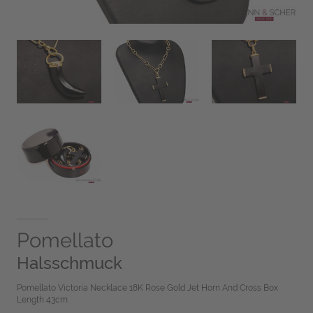
Pomellato
Halsschmuck
Pomellato Victoria Necklace 18K Rose Gold Jet Horn And Cross Box
Length 43cm