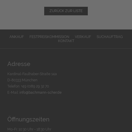
ZURÜCK ZUR LISTE
ANKAUF
FESTPREISKOMMISSION
VERKAUF
SUCHAUFTRAG
KONTAKT
Adresse
Kardinal-Faulhaber-Straße 14a
D-80333 München
Telefon: +49 (0)89 29 32 70
E-Mail:
info@bachmann-scher.de
Öffnungszeiten
Mo-Fr. 10:30 Uhr - 18:30 Uhr