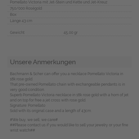
Pomellato Victoria mit Jet-Stein und Kette und Jet-Kreuz
750/000 Roségold
Box
Länge 43 cm
Gewicht
45,00 gr
Unsere Anmerkungen
Bachmann & Scher can offer you a necklace Pomellato Victoria in
18k rose gold.
That pre-owned Pomellato chain with exchangeable pendants is in
very good condition.
Superb Pomellato Victoria necklace in 18k rose gold with a horn of jet
and on top for free a jet cross with rose gold.
Signature: Pomellato
Sold with its original case and a length of 43cm.
#We buy, we sell, we care#
##Please contact us if you would like to sell your jewelry or your fine
wrist watch##