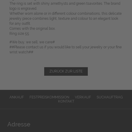
The ring is set with shiny amethysts and green tsavorites. The brand
logo is engraved.
Whether worn alone or in different colour combinations, this delicate
jewelry piece combines light, texture and colour to an elegant look
for any outfit.
Comes with the original box.
Ring size 55
#We buy, we sell, we care#
##Please contact us if you would like to sell your jewelry or your fine
wrist watch##
ZURÜCK ZUR LISTE
ANKAUF
FESTPREISKOMMISSION
VERKAUF
SUCHAUFTRAG
KONTAKT
Adresse