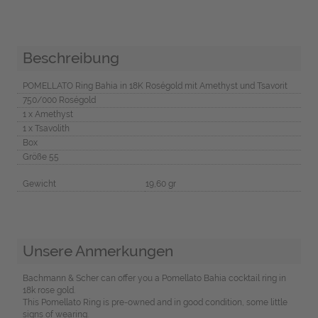
Beschreibung
POMELLATO Ring Bahia in 18K Roségold mit Amethyst und Tsavorit
750/000 Roségold
1 x Amethyst
1 x Tsavolith
Box
Größe 55
Gewicht
19,60 gr
Unsere Anmerkungen
Bachmann & Scher can offer you a Pomellato Bahia cocktail ring in
18k rose gold.
This Pomellato Ring is pre-owned and in good condition, some little
signs of wearing.