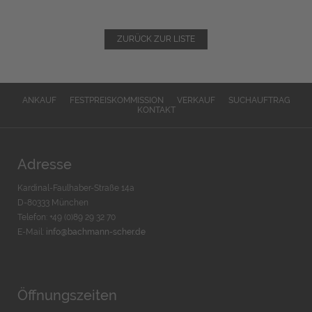
ZURÜCK ZUR LISTE
ANKAUF
FESTPREISKOMMISSION
VERKAUF
SUCHAUFTRAG
KONTAKT
Adresse
Kardinal-Faulhaber-Straße 14a
D-80333 München
Telefon: +49 (0)89 29 32 70
E-Mail:
info@bachmann-scher.de
Öffnungszeiten