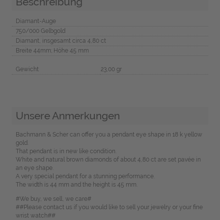
Beschreibung
Diamant-Auge
750/000 Gelbgold
Diamant, insgesamt circa 4,80 ct
Breite 44mm; Höhe 45 mm
Gewicht
23,00 gr
Unsere Anmerkungen
Bachmann & Scher can offer you a pendant eye shape in 18 k yellow
gold.
That pendant is in new like condition.
White and natural brown diamonds of about 4,80 ct are set pavée in
an eye shape.
A very special pendant for a stunning performance.
The width is 44 mm and the height is 45 mm.
#We buy, we sell, we care#
##Please contact us if you would like to sell your jewelry or your fine
wrist watch##