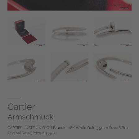
Cartier
Armschmuck
CARTIER JUSTE UN CLOU Bracelet 18K White Gold 3,5mm Size 16 Box
Original Retail Price € 9350,-