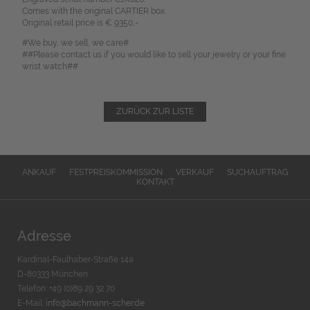
Comes with the original CARTIER box.
Original retail price is € 9350,-.
#We buy, we sell, we care#
##Please contact us if you would like to sell your jewelry or your fine
wrist watch##
ZURÜCK ZUR LISTE
ANKAUF
FESTPREISKOMMISSION
VERKAUF
SUCHAUFTRAG
KONTAKT
Adresse
Kardinal-Faulhaber-Straße 14a
D-80333 München
Telefon: +49 (0)89 29 32 70
E-Mail:
info@bachmann-scher.de