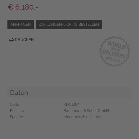
€ 6.180,-
ANFRAGEN
ZAHLUNGSPFLICHTIG BESTELLEN
DRUCKEN
Daten
Code
KDC1085
Besitz von
Bachmann & Scher GmbH
Epoche
Modern (1980 - heute)