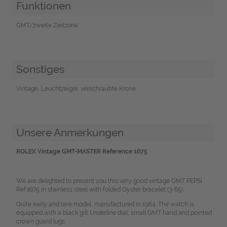
Funktionen
GMT/zweite Zeitzone
Sonstiges
Vintage, Leuchtzeiger, verschraubte Krone
Unsere Anmerkungen
ROLEX Vintage GMT-MASTER Reference 1675
We are delighted to present you this very good vintage GMT PEPSI
Ref.1675 in stainless steel with folded Oyster bracelet (3-65).
Quite early and rare model, manufactured in 1964. The watch is
equipped with a black gilt
Underline
dial, small GMT hand and pointed
crown guard lugs.