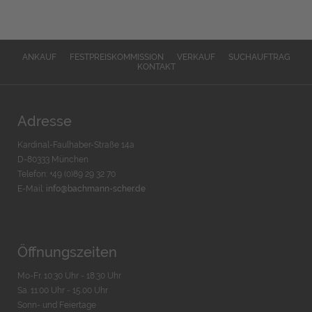
ANKAUF
FESTPREISKOMMISSION
VERKAUF
SUCHAUFTRAG
KONTAKT
Adresse
Kardinal-Faulhaber-Straße 14a
D-80333 München
Telefon: +49 (0)89 29 32 70
E-Mail:
info@bachmann-scher.de
Öffnungszeiten
Mo-Fr. 10:30 Uhr - 18:30 Uhr
Sa. 11:00 Uhr - 15.00 Uhr
Sonn- und Feiertage