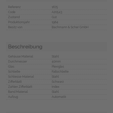
Referenz
1675
Code
A20543
Zustand
Gut
Produktionsjahr
1964
Besitz von
Bachmann & Scher GmbH
Beschreibung
Gehäuse Material
Stahl
Durchmesser
40mm
Glas
Plexiglas
Schließe
Faltschließe
Schliesse Material
Stahl
Zifferblatt
Schwarz
Zahlen Zifferblatt
Index
Band Material
Stahl
Aufzug
Automatik