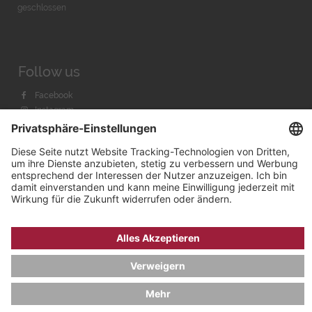
geschlossen
Follow us
Facebook
Instagram
Youtube
© 2026 by
Bachmann & Scher GmbH / Watchandco GmbH
DATENSCHUTZ
IMPRESSUM
VERSANDKOSTEN
AGB & WIDERRUF
COOKIE-EINSTELLUNGEN