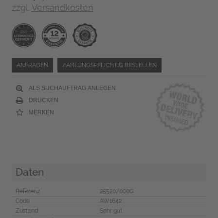
zzgl.
Versandkosten
ANFRAGEN
ZAHLUNGSPFLICHTIG BESTELLEN
ALS SUCHAUFTRAG ANLEGEN
DRUCKEN
MERKEN
Daten
Referenz
25520/000G
Code
AW1642
Zustand
Sehr gut