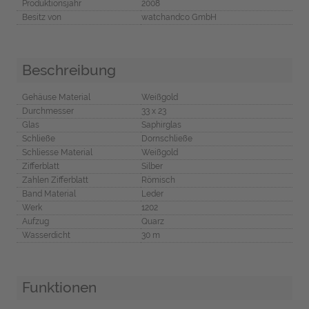
Produktionsjahr
2008
Besitz von
watchandco GmbH
Beschreibung
Gehäuse Material
Weißgold
Durchmesser
33 x 23
Glas
Saphirglas
Schließe
Dornschließe
Schliesse Material
Weißgold
Zifferblatt
Silber
Zahlen Zifferblatt
Römisch
Band Material
Leder
Werk
1202
Aufzug
Quarz
Wasserdicht
30 m
Funktionen