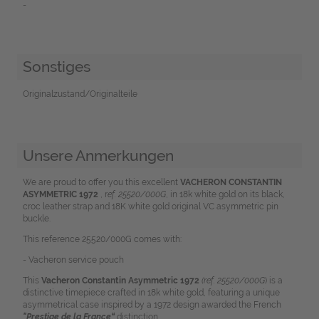
-
Sonstiges
Originalzustand/Originalteile
Unsere Anmerkungen
We are proud to offer you this excellent
VACHERON CONSTANTIN
ASYMMETRIC 1972
, r
ef. 25520/000G
, in 18k white gold on its black,
croc leather strap and 18K white gold original VC asymmetric pin
buckle.
This reference 25520/000G comes with:
- Vacheron service pouch
This
Vacheron Constantin Asymmetric
1972
(ref. 25520/000G
) is a
distinctive timepiece crafted in 18k white gold, featuring a unique
asymmetrical case inspired by a 1972 design awarded the French
"Prestige de la France“
distinction.