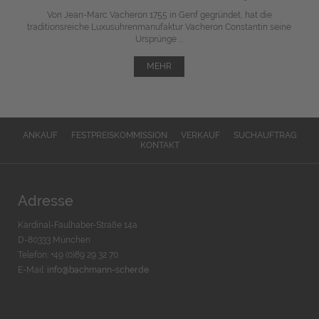
Von Jean-Marc Vacheron 1755 in Genf gegründet, hat die
traditionsreiche Luxusuhrenmanufaktur Vacheron Constantin seine
Ursprünge ...
MEHR
ANKAUF
FESTPREISKOMMISSION
VERKAUF
SUCHAUFTRAG
KONTAKT
Adresse
Kardinal-Faulhaber-Straße 14a
D-80333 München
Telefon: +49 (0)89 29 32 70
E-Mail:
info@bachmann-scher.de