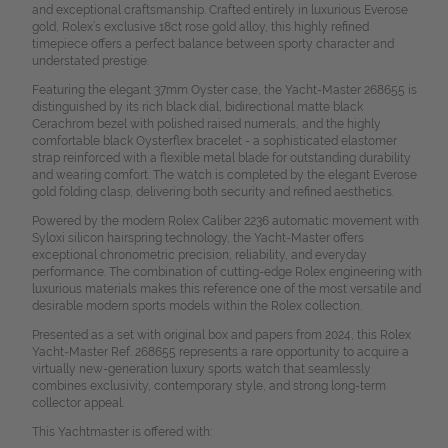
and exceptional craftsmanship. Crafted entirely in luxurious Everose
gold, Rolex’s exclusive 18ct rose gold alloy, this highly refined
timepiece offers a perfect balance between sporty character and
understated prestige.
Featuring the elegant 37mm Oyster case, the Yacht-Master 268655 is
distinguished by its rich black dial, bidirectional matte black
Cerachrom bezel with polished raised numerals, and the highly
comfortable black Oysterflex bracelet - a sophisticated elastomer
strap reinforced with a flexible metal blade for outstanding durability
and wearing comfort. The watch is completed by the elegant Everose
gold folding clasp, delivering both security and refined aesthetics.
Powered by the modern Rolex Caliber 2236 automatic movement with
Syloxi silicon hairspring technology, the Yacht-Master offers
exceptional chronometric precision, reliability, and everyday
performance. The combination of cutting-edge Rolex engineering with
luxurious materials makes this reference one of the most versatile and
desirable modern sports models within the Rolex collection.
Presented as a set with original box and papers from 2024, this Rolex
Yacht-Master Ref. 268655 represents a rare opportunity to acquire a
virtually new-generation luxury sports watch that seamlessly
combines exclusivity, contemporary style, and strong long-term
collector appeal.
This Yachtmaster is offered with: