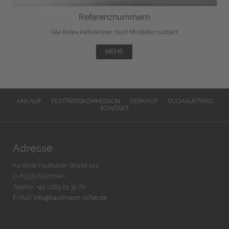
Referenznummern
Alle Rolex Referenzen nach Modellen sortiert.
MEHR
ANKAUF
FESTPREISKOMMISSION
VERKAUF
SUCHAUFTRAG
KONTAKT
Adresse
Kardinal-Faulhaber-Straße 14a
D-80333 München
Telefon: +49 (0)89 29 32 70
E-Mail:
info@bachmann-scher.de