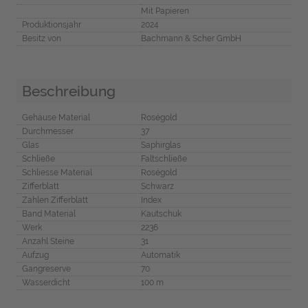
Mit Papieren
Produktionsjahr
2024
Besitz von
Bachmann & Scher GmbH
Beschreibung
Gehäuse Material
Roségold
Durchmesser
37
Glas
Saphirglas
Schließe
Faltschließe
Schliesse Material
Roségold
Zifferblatt
Schwarz
Zahlen Zifferblatt
Index
Band Material
Kautschuk
Werk
2236
Anzahl Steine
31
Aufzug
Automatik
Gangreserve
70
Wasserdicht
100 m