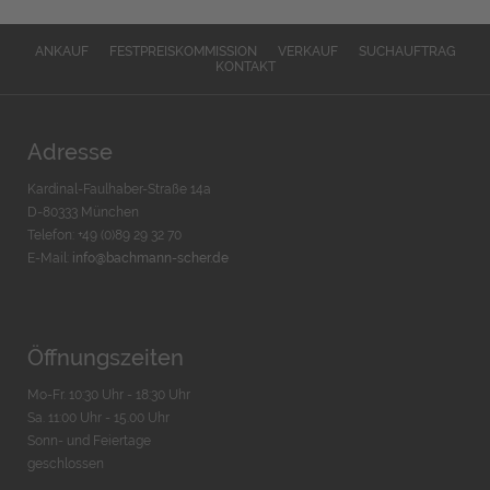
ANKAUF
FESTPREISKOMMISSION
VERKAUF
SUCHAUFTRAG
KONTAKT
Adresse
Kardinal-Faulhaber-Straße 14a
D-80333 München
Telefon: +49 (0)89 29 32 70
E-Mail:
info@bachmann-scher.de
Öffnungszeiten
Mo-Fr. 10:30 Uhr - 18:30 Uhr
Sa. 11:00 Uhr - 15.00 Uhr
Sonn- und Feiertage
geschlossen