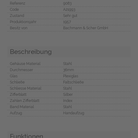
Referenz
9083
Code
A21993
Zustand
Sehr gut
Produktionsjahr
1957
Besitz von
Bachmann & Scher GmbH
Beschreibung
Gehäuse Material
Stahl
Durchmesser
36mm
Glas
Plexiglas
Schließe
Faltschließe
Schliesse Material
Stahl
Zifferblatt
Silber
Zahlen Zifferblatt
Index
Band Material
Stahl
Aufzug
Handaufzug
Funktionen