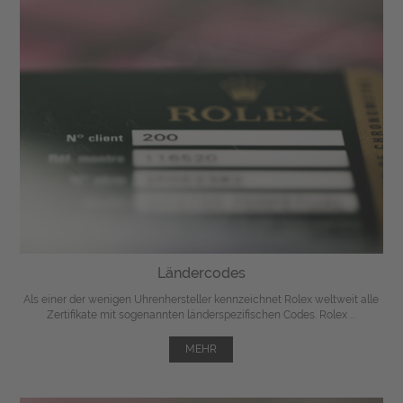
Ländercodes
Als einer der wenigen Uhrenhersteller kennzeichnet Rolex weltweit alle
Zertifikate mit sogenannten länderspezifischen Codes. Rolex ...
MEHR