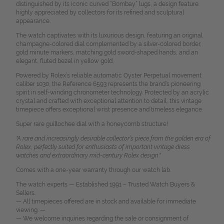
distinguished by its iconic curved “Bombay” lugs, a design feature
highly appreciated by collectors for its refined and sculptural
appearance.
The watch captivates with its luxurious design, featuring an original
champagne-colored dial complemented by a silver-colored border,
gold minute markers, matching gold sword-shaped hands, and an
elegant, fluted bezel in yellow gold.
Powered by Rolex’s reliable automatic Oyster Perpetual movement
caliber 1030, the Reference 6593 represents the brand’s pioneering
spirit in self-winding chronometer technology. Protected by an acrylic
crystal and crafted with exceptional attention to detail, this vintage
timepiece offers exceptional wrist presence and timeless elegance.
Super rare guillochee dial with a honeycomb structure!
"A rare and increasingly desirable collector’s piece from the golden era of
Rolex, perfectly suited for enthusiasts of important vintage dress
watches and extraordinary mid-century Rolex design."
Comes with a one-year warranty through our watch lab.
The watch experts — Established 1991 – Trusted Watch Buyers &
Sellers.
— All timepieces offered are in stock and available for immediate
viewing. —
— We welcome inquiries regarding the sale or consignment of