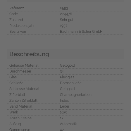
Referenz
6593
Code
A24476
Zustand
Sehr gut
Produktionsjahr
1957
Besitz von
Bachmann & Scher GmbH
Beschreibung
Gehäuse Material
Gelbgold
Durchmesser
34
Glas
Plexiglas
Schließe
Dornschließe
Schliesse Material
Gelbgold
Zifferblatt
Champagnerfarben
Zahlen Zifferblatt
Index
Band Material
Leder
Werk
1030
Anzahl Steine
17
Aufzug
Automatik
Gangreserve
42