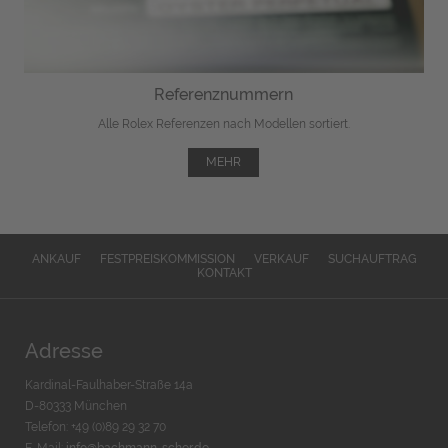
Referenznummern
Alle Rolex Referenzen nach Modellen sortiert.
MEHR
ANKAUF
FESTPREISKOMMISSION
VERKAUF
SUCHAUFTRAG
KONTAKT
Adresse
Kardinal-Faulhaber-Straße 14a
D-80333 München
Telefon: +49 (0)89 29 32 70