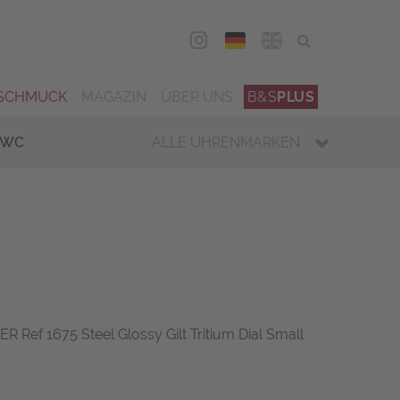
DEU
ENG
SCHMUCK
MAGAZIN
ÜBER UNS
B&S
PLUS
IWC
ALLE UHRENMARKEN
Ref 1675 Steel Glossy Gilt Tritium Dial Small