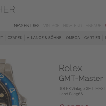
NEW ENTRIES
VINTAGE
HIGH-END
ANKAUF
ET
CZAPEK
A. LANGE & SÖHNE
OMEGA
CARTIER
Rolex
GMT-Master
ROLEX Vintage GMT-MASTER 
Hand Bj-1966