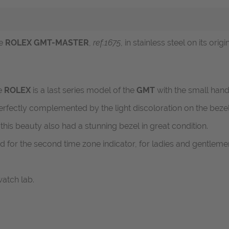
ge
ROLEX GMT-MASTER
,
ref.1675
, in stainless steel on its or
ge
ROLEX
is a last series model of the
GMT
with the small hand a
perfectly complemented by the light discoloration on the bezel
is beauty also had a stunning bezel in great condition.
d for the second time zone indicator, for ladies and gentlemen
atch lab.