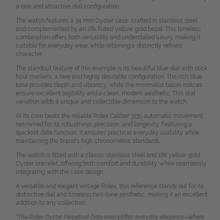
a rare and attractive dial configuration.
The watch features a 34 mm Oyster case, crafted in stainless steel
and complemented by an 18k fluted yellow gold bezel. This timeless
combination offers both versatility and understated luxury, making it
suitable for everyday wear while retaining a distinctly refined
character.
The standout feature of this example is its beautiful blue dial with stick
hour markers, a rare and highly desirable configuration. The rich blue
tone provides depth and vibrancy, while the minimalist baton indices
ensure excellent legibility and a clean, modern aesthetic. This dial
variation adds a unique and collectible dimension to the watch.
At its core beats the reliable Rolex Caliber 3135 automatic movement,
renowned for its robustness, precision, and longevity. Featuring a
quickset date function, it ensures practical everyday usability while
maintaining the brand’s high chronometric standards.
The watch is fitted with a classic stainless steel and 18k yellow gold
Oyster bracelet, offering both comfort and durability, while seamlessly
integrating with the case design.
A versatile and elegant vintage Rolex, this reference stands out for its
distinctive dial and timeless two-tone aesthetic, making it an excellent
addition to any collection.
“The Rolex Oyster Perpetual Date exemplifies everyday elegance—where