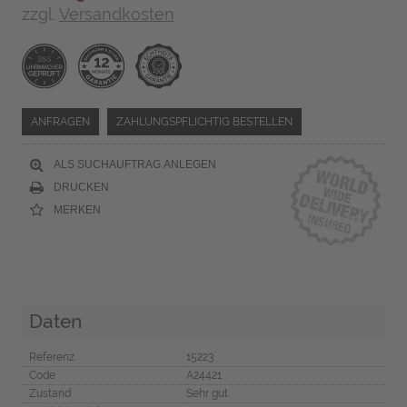
zzgl.
Versandkosten
ANFRAGEN
ZAHLUNGSPFLICHTIG BESTELLEN
ALS SUCHAUFTRAG ANLEGEN
DRUCKEN
MERKEN
Daten
Referenz
15223
Code
A24421
Zustand
Sehr gut