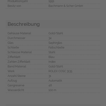
Produktionsjahr
1991
Besitz von
Bachmann & Scher GmbH
Beschreibung
Gehäuse Material
Gold/Stahl
Durchmesser
34
Glas
Saphirglas
Schließe
Faltschließe
Schliesse Material
Stahl
Zifferblatt
Blau
Zahlen Zifferblatt
Index
Band Material
Gold/Stahl
Werk
ROLEX COSC 3135
Anzahl Steine
31
Aufzug
Automatik
Gangreserve
48
Wasserdicht
100 m