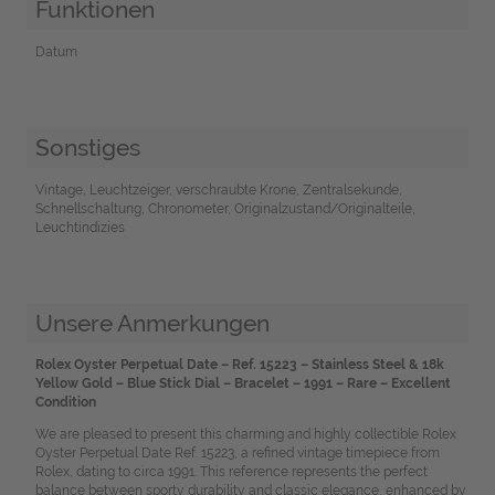
Funktionen
Datum
Sonstiges
Vintage, Leuchtzeiger, verschraubte Krone, Zentralsekunde,
Schnellschaltung, Chronometer, Originalzustand/Originalteile,
Leuchtindizies
Unsere Anmerkungen
Rolex Oyster Perpetual Date – Ref. 15223 – Stainless Steel & 18k
Yellow Gold – Blue Stick Dial – Bracelet – 1991 – Rare – Excellent
Condition
We are pleased to present this charming and highly collectible Rolex
Oyster Perpetual Date Ref. 15223, a refined vintage timepiece from
Rolex, dating to circa 1991. This reference represents the perfect
balance between sporty durability and classic elegance, enhanced by