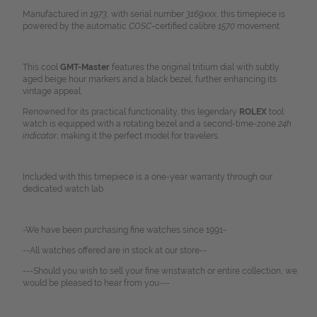
Manufactured in
1973
, with serial number
3169xxx
, this timepiece is
powered by the automatic
COSC
-certified calibre
1570
movement.
This cool
GMT-Master
features the original tritium dial with subtly
aged beige hour markers and a black bezel, further enhancing its
vintage appeal.
Renowned for its practical functionality, this legendary
ROLEX
tool
watch is equipped with a rotating bezel and a second-time-zone
24h
indicator
, making it the perfect model for travelers.
Included with this timepiece is a one-year warranty through our
dedicated watch lab.
-We have been purchasing fine watches since 1991-
--All watches offered are in stock at our store--
---Should you wish to sell your fine wristwatch or entire collection, we
would be pleased to hear from you---