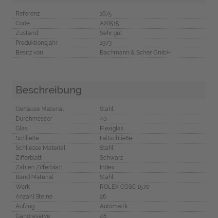
Referenz
1675
Code
A20515
Zustand
Sehr gut
Produktionsjahr
1973
Besitz von
Bachmann & Scher GmbH
Beschreibung
Gehäuse Material
Stahl
Durchmesser
40
Glas
Plexiglas
Schließe
Faltschließe
Schliesse Material
Stahl
Zifferblatt
Schwarz
Zahlen Zifferblatt
Index
Band Material
Stahl
Werk
ROLEX COSC 1570
Anzahl Steine
26
Aufzug
Automatik
Gangreserve
48