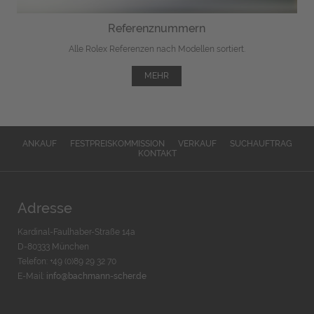
Referenznummern
Alle Rolex Referenzen nach Modellen sortiert.
MEHR
ANKAUF
FESTPREISKOMMISSION
VERKAUF
SUCHAUFTRAG
KONTAKT
Adresse
Kardinal-Faulhaber-Straße 14a
D-80333 München
Telefon: +49 (0)89 29 32 70
E-Mail:
info@bachmann-scher.de