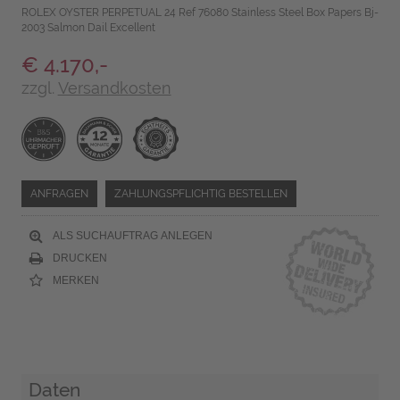
ROLEX OYSTER PERPETUAL 24 Ref 76080 Stainless Steel Box Papers Bj-
2003 Salmon Dail Excellent
€ 4.170,-
zzgl.
Versandkosten
ANFRAGEN
ZAHLUNGSPFLICHTIG BESTELLEN
ALS SUCHAUFTRAG ANLEGEN
DRUCKEN
MERKEN
Daten