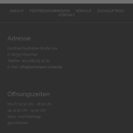
ANKAUF
FESTPREISKOMMISSION
VERKAUF
SUCHAUFTRAG
KONTAKT
Adresse
Kardinal-Faulhaber-Straße 14a
D-80333 München
Telefon: +49 (0)89 29 32 70
E-Mail:
info@bachmann-scher.de
Öffnungszeiten
Mo-Fr. 10:30 Uhr - 18:30 Uhr
Sa. 11:00 Uhr - 15.00 Uhr
Sonn- und Feiertage
geschlossen