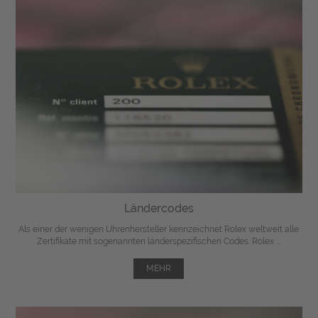
Ländercodes
Als einer der wenigen Uhrenhersteller kennzeichnet Rolex weltweit alle
Zertifikate mit sogenannten länderspezifischen Codes. Rolex ...
MEHR