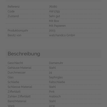
Referenz
76080
Code
AW1799
Zustand
Sehr gut
Mit Box
Mit Papieren
Produktionsjahr
2003
Besitz von
watchandco GmbH
Beschreibung
Geschlecht
Damenuhr
Gehäuse Material
Stahl
Durchmesser
24
Glas
Saphirglas
Schließe
Faltschließe
Schliesse Material
Stahl
Zifferblatt
Pink
Zahlen Zifferblatt
Arabisch
Band Material
Stahl
Werk
2230