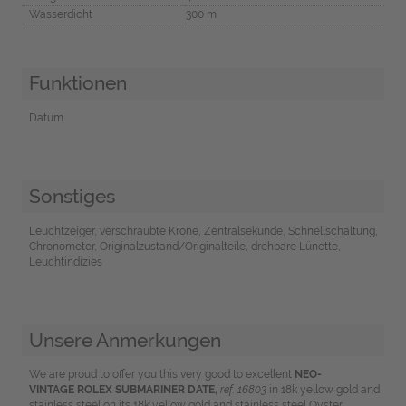
Wasserdicht
300 m
Funktionen
Datum
Sonstiges
Leuchtzeiger, verschraubte Krone, Zentralsekunde, Schnellschaltung,
Chronometer, Originalzustand/Originalteile, drehbare Lünette,
Leuchtindizies
Unsere Anmerkungen
We are proud to offer you this very good to excellent
NEO-
VINTAGE
ROLEX SUBMARINER DATE,
ref. 16803
in 18k yellow gold and
stainless steel on its 18k yellow gold and stainless steel Oyster