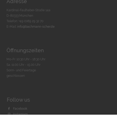
Adresse
Kardinal-Faulhaber-Straße 14a
D-80333 München
Telefon: +49 (0)89 29 32 70
E-Mail:
info@bachmann-scher.de
Öffnungszeiten
Mo-Fr. 10:30 Uhr - 18:30 Uhr
Sa. 11:00 Uhr - 15.00 Uhr
Sonn- und Feiertage
geschlossen
Follow us
Facebook
Instagram