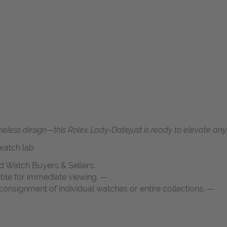
meless design—this Rolex Lady-Datejust is ready to elevate any 
atch lab.
d Watch Buyers & Sellers.
able for immediate viewing. —
onsignment of individual watches or entire collections. —