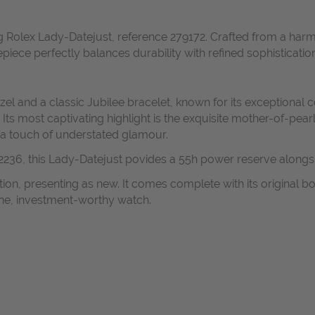
g Rolex Lady-Datejust, reference 279172. Crafted from a harm
piece perfectly balances durability with refined sophistication
el and a classic Jubilee bracelet, known for its exceptional 
ts most captivating highlight is the exquisite mother-of-pearl
g a touch of understated glamour.
2236, this Lady-Datejust povides a 55h power reserve alongsi
ition, presenting as new. It comes complete with its original 
tine, investment-worthy watch.