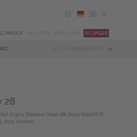
DEU
ENG
SCHMUCK
MAGAZIN
ÜBER UNS
B&S
PLUS
IWC
ALLE UHRENMARKEN
y 28
ef 279171 Stainless Steel 18K Rose Gold MOP
Bj-2024 Unworn