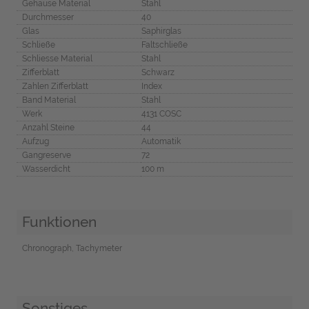
Gehäuse Material
Stahl
Durchmesser
40
Glas
Saphirglas
Schließe
Faltschließe
Schliesse Material
Stahl
Zifferblatt
Schwarz
Zahlen Zifferblatt
Index
Band Material
Stahl
Werk
4131 COSC
Anzahl Steine
44
Aufzug
Automatik
Gangreserve
72
Wasserdicht
100 m
Funktionen
Chronograph, Tachymeter
Sonstiges