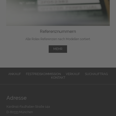
Referenznummern
Alle Rolex Referenzen nach Modellen sortiert.
MEHR
ANKAUF
FESTPREISKOMMISSION
VERKAUF
SUCHAUFTRAG
KONTAKT
Adresse
Kardinal-Faulhaber-Straße 14a
D-80333 München