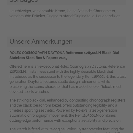
Leuchtzeiger, verschraubte Krone, kleine Sekunde, Chronometer,
verschraubte Drücker, Originalzustand/Originalteile, Leuchtindizies
Unsere Anmerkungen
ROLEX COSMOGRAPH DAYTONA Reference 126500LN Black Dial
Stainless Steel Box & Papers 2025
Offered here is an exceptional Rolex Cosmograph Daytona, Reference
126500LN, in stainless steel with the highly desirable black dial.
Introduced as the successor to the legendary Ref. 116500LN, this latest
generation Daytona features subtle design refinements while
preserving the iconic character that has made it one of Rolex's most
coveted sports watches.
The striking black dial, enhanced by contrasting chronograph registers
and the black Cerachrom bezel, offers outstanding legibility and a
timeless sporting aesthetic. Powered by Rolex's latest-generation
automatic chronograph movement, the Ref. 126500LN combines
cutting-edge performance with exceptional reliability and precision.
The watch is fitted with its original Rolex Oyster bracelet featuring the