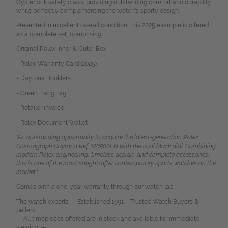
Oysterlock safety clasp, providing outstanding comfort and durability
while perfectly complementing the watch's sporty design.
Presented in excellent overall condition, this 2025 example is offered
as a complete set, comprising:
Original Rolex Inner & Outer Box
- Rolex Warranty Card (2025)
- Daytona Booklets
- Green Hang Tag
- Retailer invoice
- Rolex Document Wallet
"An outstanding opportunity to acquire the latest-generation Rolex
Cosmograph Daytona Ref. 126500LN with the cool black dial. Combining
modern Rolex engineering, timeless design, and complete accessories,
this is one of the most sought-after contemporary sports watches on the
market."
Comes with a one-year warranty through our watch lab.
The watch experts — Established 1991 – Trusted Watch Buyers &
Sellers.
— All timepieces offered are in stock and available for immediate
viewing. —