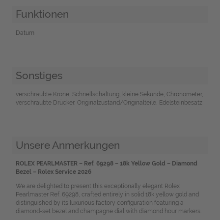
Funktionen
Datum
Sonstiges
verschraubte Krone, Schnellschaltung, kleine Sekunde, Chronometer,
verschraubte Drücker, Originalzustand/Originalteile, Edelsteinbesatz
Unsere Anmerkungen
ROLEX PEARLMASTER – Ref. 69298 – 18k Yellow Gold – Diamond
Bezel – Rolex Service 2026
We are delighted to present this exceptionally elegant Rolex
Pearlmaster Ref. 69298, crafted entirely in solid 18k yellow gold and
distinguished by its luxurious factory configuration featuring a
diamond-set bezel and champagne dial with diamond hour markers.