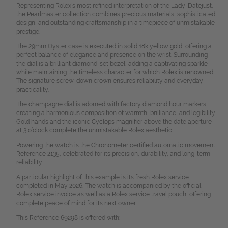
Representing Rolex’s most refined interpretation of the Lady-Datejust,
the Pearlmaster collection combines precious materials, sophisticated
design, and outstanding craftsmanship in a timepiece of unmistakable
prestige.
The 29mm Oyster case is executed in solid 18k yellow gold, offering a
perfect balance of elegance and presence on the wrist. Surrounding
the dial is a brilliant diamond-set bezel, adding a captivating sparkle
while maintaining the timeless character for which Rolex is renowned.
The signature screw-down crown ensures reliability and everyday
practicality.
The champagne dial is adorned with factory diamond hour markers,
creating a harmonious composition of warmth, brilliance, and legibility.
Gold hands and the iconic Cyclops magnifier above the date aperture
at 3 o’clock complete the unmistakable Rolex aesthetic.
Powering the watch is the Chronometer certified automatic movement
Reference 2135, celebrated for its precision, durability, and long-term
reliability.
A particular highlight of this example is its fresh Rolex service
completed in May 2026. The watch is accompanied by the official
Rolex service invoice as well as a Rolex service travel pouch, offering
complete peace of mind for its next owner.
This Reference 69298 is offered with: