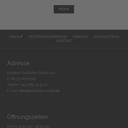
MEHR
ANKAUF
FESTPREISKOMMISSION
VERKAUF
SUCHAUFTRAG
KONTAKT
Adresse
Kardinal-Faulhaber-Straße 14a
D-80333 München
Telefon: +49 (0)89 29 32 70
E-Mail:
info@bachmann-scher.de
Öffnungszeiten
Mo-Fr. 10:30 Uhr - 18:30 Uhr