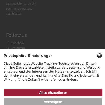
Sa. 11:00 Uhr - 15.00 Uhr
Sonn- und Feiertage
geschlossen
Follow us
Facebook
Instagram
Youtube
© 2026 by
Bachmann & Scher GmbH / Watchandco GmbH
DATENSCHUTZ
IMPRESSUM
VERSANDKOSTEN
AGB & WIDERRUF
COOKIE-EINSTELLUNGEN