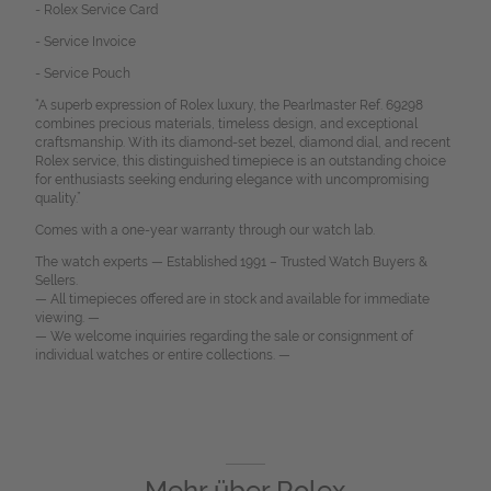
- Rolex Service Card
- Service Invoice
- Service Pouch
“A superb expression of Rolex luxury, the Pearlmaster Ref. 69298
combines precious materials, timeless design, and exceptional
craftsmanship. With its diamond-set bezel, diamond dial, and recent
Rolex service, this distinguished timepiece is an outstanding choice
for enthusiasts seeking enduring elegance with uncompromising
quality.”
Comes with a one-year warranty through our watch lab.
The watch experts — Established 1991 – Trusted Watch Buyers &
Sellers.
— All timepieces offered are in stock and available for immediate
viewing. —
— We welcome inquiries regarding the sale or consignment of
individual watches or entire collections. —
Mehr über
Rolex