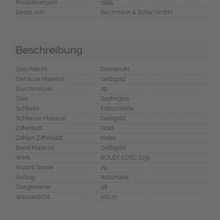
Produktionsjahr
1995
Besitz von
Bachmann & Scher GmbH
Beschreibung
Geschlecht
Damenuhr
Gehäuse Material
Gelbgold
Durchmesser
29
Glas
Saphirglas
Schließe
Faltschließe
Schliesse Material
Gelbgold
Zifferblatt
Gold
Zahlen Zifferblatt
Index
Band Material
Gelbgold
Werk
ROLEX COSC 2135
Anzahl Steine
29
Aufzug
Automatik
Gangreserve
48
Wasserdicht
100 m