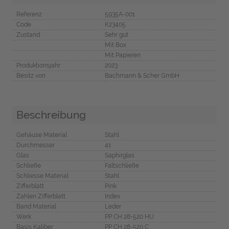
Referenz
5935A-001
Code
K23405
Zustand
Sehr gut
Mit Box
Mit Papieren
Produktionsjahr
2023
Besitz von
Bachmann & Scher GmbH
Beschreibung
Gehäuse Material
Stahl
Durchmesser
41
Glas
Saphirglas
Schließe
Faltschließe
Schliesse Material
Stahl
Zifferblatt
Pink
Zahlen Zifferblatt
Index
Band Material
Leder
Werk
PP CH 28-520 HU
Basis Kaliber
PP CH 28-520 C