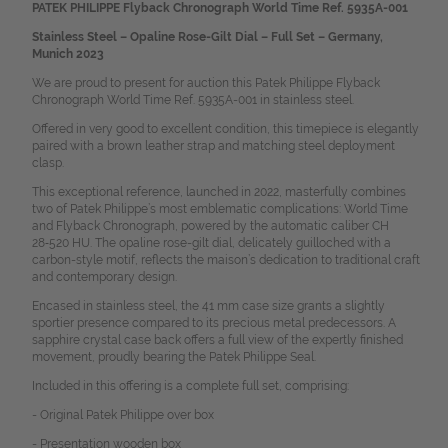
PATEK PHILIPPE Flyback Chronograph World Time Ref. 5935A-001
Stainless Steel – Opaline Rose-Gilt Dial – Full Set – Germany,
Munich 2023
We are proud to present for auction this Patek Philippe Flyback
Chronograph World Time Ref. 5935A-001 in stainless steel.
Offered in very good to excellent condition, this timepiece is elegantly
paired with a brown leather strap and matching steel deployment
clasp.
This exceptional reference, launched in 2022, masterfully combines
two of Patek Philippe’s most emblematic complications: World Time
and Flyback Chronograph, powered by the automatic caliber CH
28‑520 HU. The opaline rose-gilt dial, delicately guilloched with a
carbon-style motif, reflects the maison’s dedication to traditional craft
and contemporary design.
Encased in stainless steel, the 41 mm case size grants a slightly
sportier presence compared to its precious metal predecessors. A
sapphire crystal case back offers a full view of the expertly finished
movement, proudly bearing the Patek Philippe Seal.
Included in this offering is a complete full set, comprising:
- Original Patek Philippe over box
- Presentation wooden box