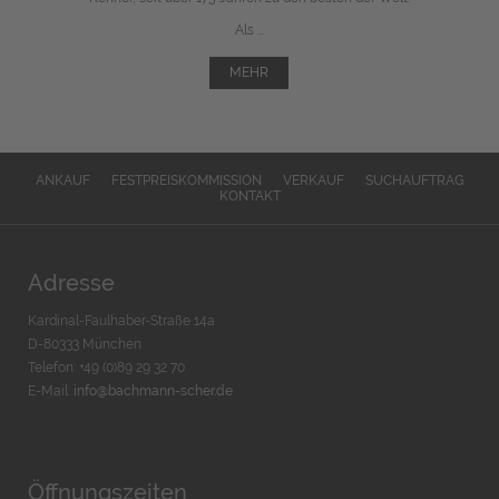
Als ...
MEHR
ANKAUF
FESTPREISKOMMISSION
VERKAUF
SUCHAUFTRAG
KONTAKT
Adresse
Kardinal-Faulhaber-Straße 14a
D-80333 München
Telefon: +49 (0)89 29 32 70
E-Mail:
info@bachmann-scher.de
Öffnungszeiten