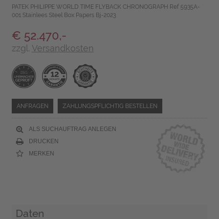
PATEK PHILIPPE WORLD TIME FLYBACK CHRONOGRAPH Ref 5935A-
001 Stainlees Steel Box Papers Bj-2023
€ 52.470,-
zzgl.
Versandkosten
ANFRAGEN
ZAHLUNGSPFLICHTIG BESTELLEN
ALS SUCHAUFTRAG ANLEGEN
DRUCKEN
MERKEN
Daten