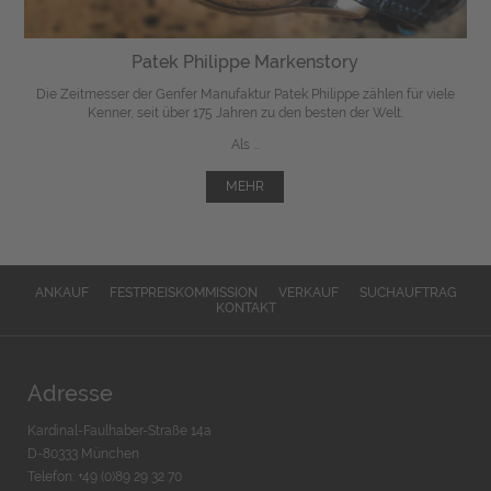
Patek Philippe Markenstory
Die Zeitmesser der Genfer Manufaktur Patek Philippe zählen für viele
Kenner, seit über 175 Jahren zu den besten der Welt.
Als ...
MEHR
ANKAUF
FESTPREISKOMMISSION
VERKAUF
SUCHAUFTRAG
KONTAKT
Adresse
Kardinal-Faulhaber-Straße 14a
D-80333 München
Telefon: +49 (0)89 29 32 70