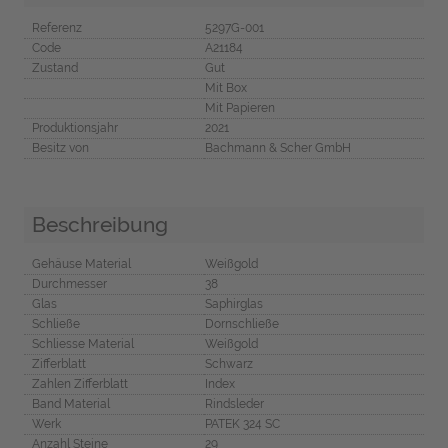
Referenz
5297G-001
Code
A21184
Zustand
Gut
Mit Box
Mit Papieren
Produktionsjahr
2021
Besitz von
Bachmann & Scher GmbH
Beschreibung
Gehäuse Material
Weißgold
Durchmesser
38
Glas
Saphirglas
Schließe
Dornschließe
Schliesse Material
Weißgold
Zifferblatt
Schwarz
Zahlen Zifferblatt
Index
Band Material
Rindsleder
Werk
PATEK 324 SC
Anzahl Steine
29