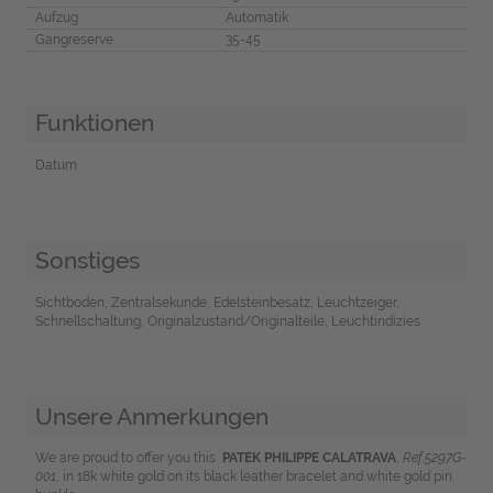
Aufzug
Automatik
Gangreserve
35-45
Funktionen
Datum
Sonstiges
Sichtboden, Zentralsekunde, Edelsteinbesatz, Leuchtzeiger,
Schnellschaltung, Originalzustand/Originalteile, Leuchtindizies
Unsere Anmerkungen
We are proud to offer you this
PATEK PHILIPPE CALATRAVA
,
Ref.5297G-
001
, in 18k white gold on its black leather bracelet and white gold pin