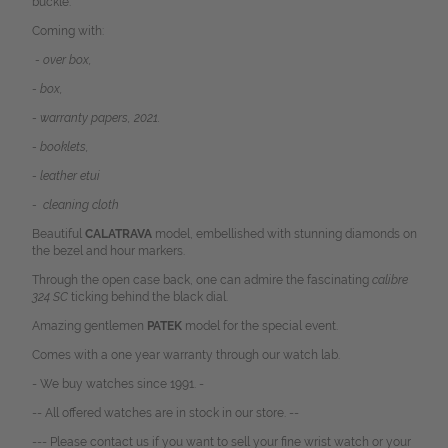
buckle.
Coming with:
- over box,
- box,
- warranty papers, 2021.
- booklets,
- leather etui
- cleaning cloth
Beautiful
CALATRAVA
model, embellished with stunning diamonds on
the bezel and hour markers.
Through the open case back, one can admire the fascinating
calibre
324 SC
ticking behind the black dial.
Amazing gentlemen
PATEK
model for the special event.
Comes with a one year warranty through our watch lab.
- We buy watches since 1991. -
-- All offered watches are in stock in our store. --
--- Please contact us if you want to sell your fine wrist watch or your