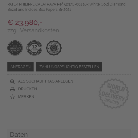
PATEK PHILIPPE CALATRAVA Ref 5297G-001 18k White Gold Diamond
Bezel and Indices Box Papers Bj-2021
€ 23.980,-
zzgl.
Versandkosten
ANFRAGEN
ZAHLUNGSPFLICHTIG BESTELLEN
ALS SUCHAUFTRAG ANLEGEN
DRUCKEN
MERKEN
Daten