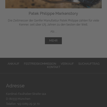
Patek Philippe Markenstory
Die Zeitmesser der Genfer Manufaktur Patek Philippe zählen für viele
Kenner, seit über 175 Jahren zu den besten der Welt.
Als ...
MEHR
ANKAUF
FESTPREISKOMMISSION
VERKAUF
SUCHAUFTRAG
KONTAKT
Adresse
Kardinal-Faulhaber-Straße 14a
D-80333 München
Telefon: +49 (0)89 29 32 70