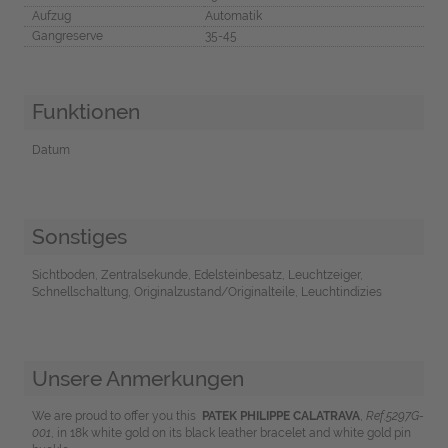
Aufzug
Automatik
Gangreserve
35-45
Funktionen
Datum
Sonstiges
Sichtboden, Zentralsekunde, Edelsteinbesatz, Leuchtzeiger,
Schnellschaltung, Originalzustand/Originalteile, Leuchtindizies
Unsere Anmerkungen
We are proud to offer you this
PATEK PHILIPPE CALATRAVA
,
Ref.5297G-
001
, in 18k white gold on its black leather bracelet and white gold pin