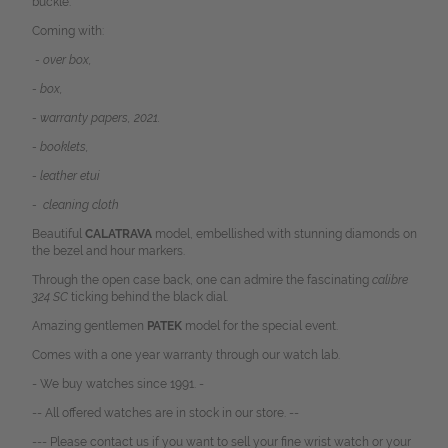
buckle.
Coming with:
- over box,
- box,
- warranty papers, 2021.
- booklets,
- leather etui
- cleaning cloth
Beautiful
CALATRAVA
model, embellished with stunning diamonds on
the bezel and hour markers.
Through the open case back, one can admire the fascinating
calibre
324 SC
ticking behind the black dial.
Amazing gentlemen
PATEK
model for the special event.
Comes with a one year warranty through our watch lab.
- We buy watches since 1991. -
-- All offered watches are in stock in our store. --
--- Please contact us if you want to sell your fine wrist watch or your