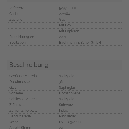
Referenz
5297G-001
Code
A21184
Zustand
Gut
Mit Box
Mit Papieren
Produktionsjahr
2021
Besitz von
Bachmann & Scher GmbH
Beschreibung
Gehäuse Material
Weißgold
Durchmesser
38
Glas
Saphirglas
Schließe
Dornschließe
Schliesse Material
Weißgold
Zifferblatt
Schwarz
Zahlen Zifferblatt
Index
Band Material
Rindsleder
Werk
PATEK 324 SC
Anzahl Steine
29