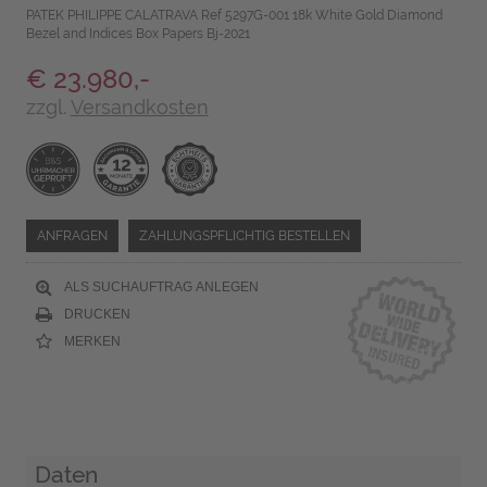
PATEK PHILIPPE CALATRAVA Ref 5297G-001 18k White Gold Diamond
Bezel and Indices Box Papers Bj-2021
€ 23.980,-
zzgl.
Versandkosten
ANFRAGEN
ZAHLUNGSPFLICHTIG BESTELLEN
ALS SUCHAUFTRAG ANLEGEN
DRUCKEN
MERKEN
Daten