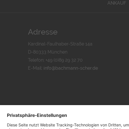
ANKAUF
Adresse
Kardinal-Faulhaber-Straße 14a
D-80333 München
Telefon: +49 (0)89 29 32 70
E-Mail:
info@bachmann-scher.de