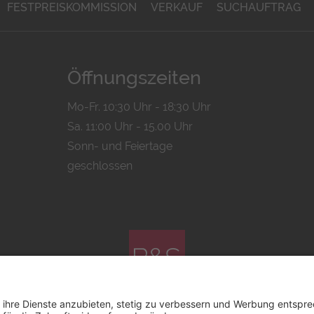
FESTPREISKOMMISSION
VERKAUF
SUCHAUFTRAG
Öffnungszeiten
Mo-Fr. 10:30 Uhr - 18:30 Uhr
Sa. 11:00 Uhr - 15.00 Uhr
Sonn- und Feiertage
geschlossen
© 2026 by
Bachmann & Scher GmbH / Watchandco GmbH