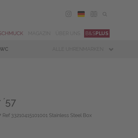
DEU
ENG
SCHMUCK
MAGAZIN
ÜBER UNS
B&S
PLUS
IWC
ALLE UHRENMARKEN
 ´57
f 33210415101001 Stainless Steel Box