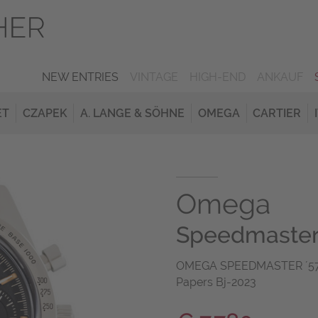
NEW ENTRIES
VINTAGE
HIGH-END
ANKAUF
ET
CZAPEK
A. LANGE & SÖHNE
OMEGA
CARTIER
Omega
Speedmaster
OMEGA SPEEDMASTER ´57 Re
Papers Bj-2023