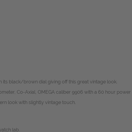
 its black/brown dial giving off this great vintage look.
ometer, Co-Axial, OMEGA caliber 9906 with a 60 hour power r
look with slightly vintage touch.
atch lab.