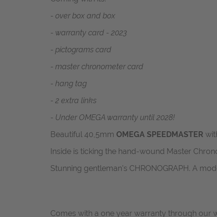
- over box and box
- warranty card - 2023
- pictograms card
- master chronometer card
- hang tag
- 2 extra links
- Under OMEGA warranty until 2028!
Beautiful 40,5mm
OMEGA SPEEDMASTER
with
Inside is ticking the hand-wound Master Chron
Stunning gentleman's CHRONOGRAPH. A modern 
Comes with a one year warranty through our w