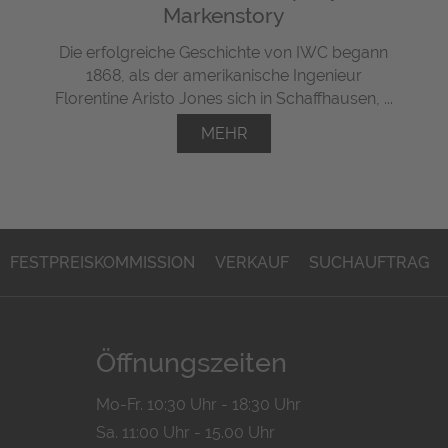
Markenstory
Die erfolgreiche Geschichte von IWC begann
1868, als der amerikanische Ingenieur
Florentine Aristo Jones sich in Schaffhausen, ...
MEHR
FESTPREISKOMMISSION
VERKAUF
SUCHAUFTRAG
Öffnungszeiten
Mo-Fr. 10:30 Uhr - 18:30 Uhr
Sa. 11:00 Uhr - 15.00 Uhr