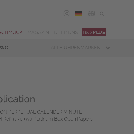
DEU
ENG
SCHMUCK
MAGAZIN
ÜBER UNS
B&S
PLUS
IWC
ALLE UHRENMARKEN
lication
ION PERPETUAL CALENDER MINUTE
ef 3770 950 Platinum Box Open Papers