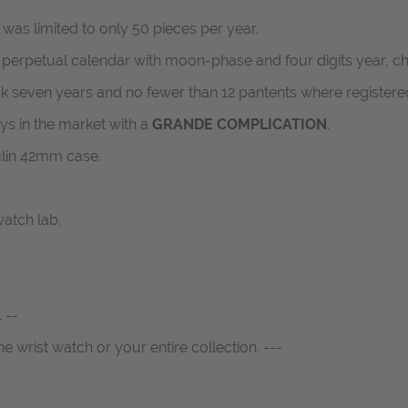
was limited to only 50 pieces per year.
erpetual calendar with moon-phase and four digits year, ch
seven years and no fewer than 12 pantents where registered
uys in the market with a
GRANDE COMPLICATION
.
lin 42mm case.
atch lab.
 --
ne wrist watch or your entire collection. ---