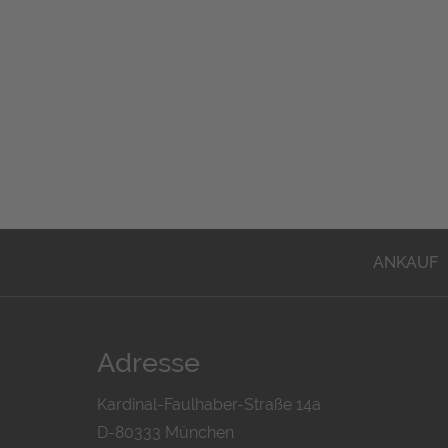
ANKAUF
Adresse
Kardinal-Faulhaber-Straße 14a
D-80333 München