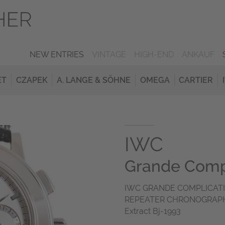
NEW ENTRIES
VINTAGE
HIGH-END
ANKAUF
ET
CZAPEK
A. LANGE & SÖHNE
OMEGA
CARTIER
IWC
Grande Comp
IWC GRANDE COMPLICAT
REPEATER CHRONOGRAPH R
Extract Bj-1993