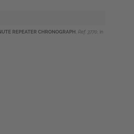
INUTE REPEATER CHRONOGRAPH
,
R
ef. 3770
, in