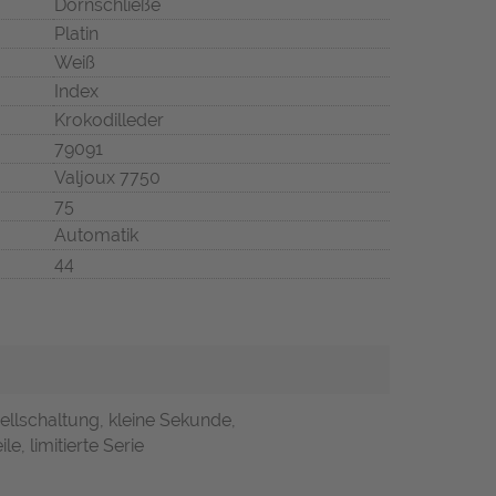
Dornschließe
Platin
Weiß
Index
Krokodilleder
79091
Valjoux 7750
75
Automatik
44
llschaltung, kleine Sekunde,
e, limitierte Serie