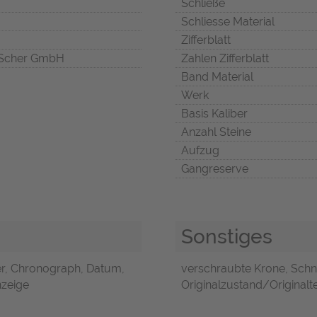
Schließe
Schliesse Material
Zifferblatt
Scher GmbH
Zahlen Zifferblatt
Band Material
Werk
Basis Kaliber
Anzahl Steine
Aufzug
Gangreserve
Sonstiges
er, Chronograph, Datum,
verschraubte Krone, Schne
nzeige
Originalzustand/Originalteil