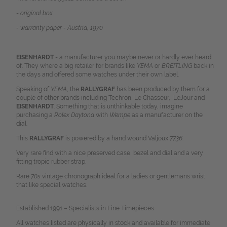
-
original box
- warranty paper - Austria, 1970
EISENHARDT
- a manufacturer you maybe never or hardly ever heard
of. They where a big retailer for brands like
YEMA
or
BREITLING
back in
the days and offered some watches under their own label.
Speaking of
YEMA
, the
RALLYGRAF
has been produced by them for a
couple of other brands including Techron, Le Chasseur, LeJour and
EISENHARDT
. Something that is unthinkable today, imagine
purchasing a
Rolex Daytona
with
Wempe
as a manufacturer on the
dial.
This
RALLYGRAF
is powered by a hand wound Valjoux
7736
.
Very rare find with a nice preserved case, bezel and dial and a very
fitting tropic rubber strap.
Rare
70s
vintage chronograph ideal for a ladies or gentlemans wrist
that like special watches.
Established 1991 – Specialists in Fine Timepieces
All watches listed are physically in stock and available for immediate