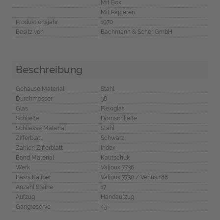
Mit Box
Mit Papieren
Produktionsjahr
1970
Besitz von
Bachmann & Scher GmbH
Beschreibung
Gehäuse Material
Stahl
Durchmesser
38
Glas
Plexiglas
Schließe
Dornschließe
Schliesse Material
Stahl
Zifferblatt
Schwarz
Zahlen Zifferblatt
Index
Band Material
Kautschuk
Werk
Valjoux 7736
Basis Kaliber
Valjoux 7730 / Venus 188
Anzahl Steine
17
Aufzug
Handaufzug
Gangreserve
45