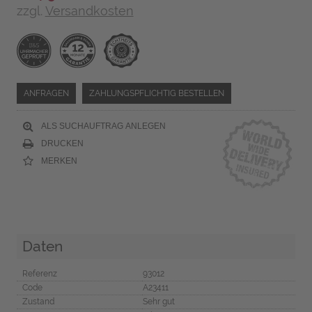
zzgl.
Versandkosten
ANFRAGEN
ZAHLUNGSPFLICHTIG BESTELLEN
ALS SUCHAUFTRAG ANLEGEN
DRUCKEN
MERKEN
Daten
Referenz
93012
Code
A23411
Zustand
Sehr gut