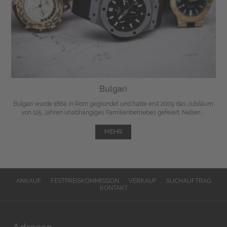
Bulgari
Bulgari wurde 1884 in Rom gegründet und hatte erst 2009 das Jubiläum
von 125 Jahren unabhängiges Familienbetriebes gefeiert. Neben ...
MEHR
ANKAUF
FESTPREISKOMMISSION
VERKAUF
SUCHAUFTRAG
KONTAKT