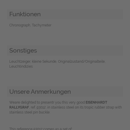
Funktionen
Chronograph, Tachymeter
Sonstiges
Leuchtzeiger, kleine Sekunde, Originalzustand/Originalteile,
Leuchtindizies
Unsere Anmerkungen
Weare delighted to presentr you this very good
EISENHARDT
RALLYGRAF
, ref.
93012
, in stainless steel on its tropic rubber strap with
stainless steel pin buckle.
This reference
93012
comes as a set of: