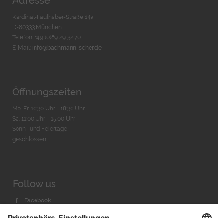
Adresse
Kardinal-Faulhaber-Straße 14a
D-80333 München
Telefon: +49 (0)89 29 32 70
E-Mail:
info@bachmann-scher.de
Öffnungszeiten
Mo-Fr. 10:30 Uhr - 18:30 Uhr
Sa. 11:00 Uhr - 15.00 Uhr
Sonn- und Feiertage
geschlossen
Follow us
Facebook
Instagram