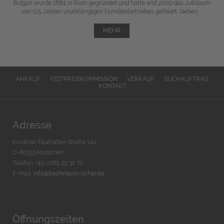
Bulgari wurde 1884 in Rom gegründet und hatte erst 2009 das Jubiläum
von 125 Jahren unabhängiges Familienbetriebes gefeiert. Neben ...
MEHR
ANKAUF
FESTPREISKOMMISSION
VERKAUF
SUCHAUFTRAG
KONTAKT
Adresse
Kardinal-Faulhaber-Straße 14a
D-80333 München
Telefon: +49 (0)89 29 32 70
E-Mail:
info@bachmann-scher.de
Öffnungszeiten