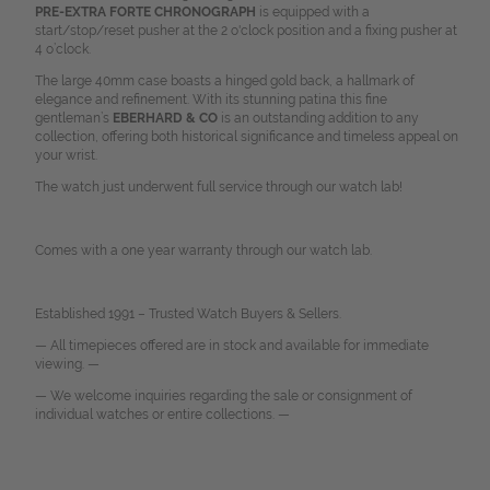
PRE-EXTRA FORTE CHRONOGRAPH
is equipped with a
start/stop/reset pusher at the 2 o'clock position and a fixing pusher at
4 o’clock.
The large 40mm case boasts a hinged gold back, a hallmark of
elegance and refinement. With its stunning patina this fine
gentleman’s
EBERHARD & CO
is an outstanding addition to any
collection, offering both historical significance and timeless appeal on
your wrist.
The watch just underwent full service through our watch lab!
Comes with a one year warranty through our watch lab.
Established 1991 – Trusted Watch Buyers & Sellers.
— All timepieces offered are in stock and available for immediate
viewing. —
— We welcome inquiries regarding the sale or consignment of
individual watches or entire collections. —