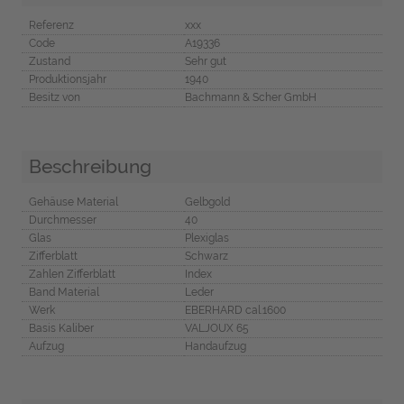
Referenz
xxx
Code
A19336
Zustand
Sehr gut
Produktionsjahr
1940
Besitz von
Bachmann & Scher GmbH
Beschreibung
Gehäuse Material
Gelbgold
Durchmesser
40
Glas
Plexiglas
Zifferblatt
Schwarz
Zahlen Zifferblatt
Index
Band Material
Leder
Werk
EBERHARD cal.1600
Basis Kaliber
VALJOUX 65
Aufzug
Handaufzug