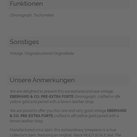
Funktionen
Chronograph, Tachymeter
Sonstiges
Vintage, Originalzustand/Originalteile
Unsere Anmerkungen
We are delighted to present this exceptional and rare vintage
EBERHARD & CO. PRE-EXTRA FORTE
chronograph
, crafted in 18k
yellow gold and paired with a brown leather strap.
We are proud to offer you this rare and very good vintage
EBERHARD
& CO. PRE-EXTRA FORTE
crafted in
18k yellow gold
paired with a
brown leather strap.
Manufactured circa 1940, this extraordinary timepiece is a true
collector's item, featuring an original, black
MULTI SCALE
dial. The