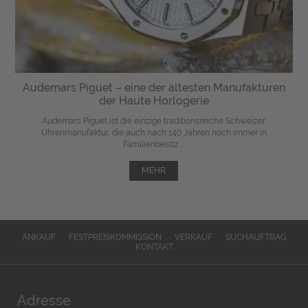
Audemars Piguet – eine der ältesten Manufakturen
der Haute Horlogerie
Audemars Piguet ist die einzige traditionsreiche Schweizer
Uhrenmanufaktur, die auch nach 140 Jahren noch immer in
Familienbesitz ...
MEHR
ANKAUF
FESTPREISKOMMISSION
VERKAUF
SUCHAUFTRAG
KONTAKT
Adresse