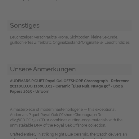
Sonstiges
Leuchtzeiger, verschraubte Krone, Sichtboden, kleine Sekunde,
guillochiertes Zifferblatt, Originalzustand/Originalteile, Leuchtindizies
Unsere Anmerkungen
AUDEMARS PIGUET Royal Oal OFFSHORE Chronograph - Reference
26238CD.OO.1300CD.01 - Ceramic "Bleu Nuit, Nuage 50“ - Box &
Papers 2025 - Unworn
A masterpiece of modern haute horlogerie — this exceptional
Audemars Piguet Royal Oak Offshore Chronograph Ref.
26238CD.OO.1300CD.01 combines cutting-edge materials with the
unmistakable DNA of the Royal Oak Offshore collection.
Crafted entirely in striking Night Blue ceramic, the watch delivers an