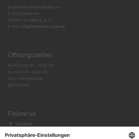
Kardinal-Faulhaber-Straße 14a
D-80333 München
Telefon: +49 (0)89 29 32 70
E-Mail:
info@bachmann-scher.de
Öffnungszeiten
Mo-Fr. 10:30 Uhr - 18:30 Uhr
Sa. 11:00 Uhr - 15.00 Uhr
Sonn- und Feiertage
geschlossen
Follow us
Facebook
Instagram
Youtube