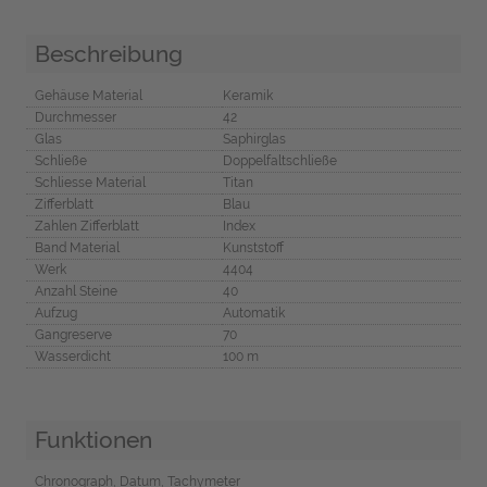
Beschreibung
Gehäuse Material
Keramik
Durchmesser
42
Glas
Saphirglas
Schließe
Doppelfaltschließe
Schliesse Material
Titan
Zifferblatt
Blau
Zahlen Zifferblatt
Index
Band Material
Kunststoff
Werk
4404
Anzahl Steine
40
Aufzug
Automatik
Gangreserve
70
Wasserdicht
100 m
Funktionen
Chronograph, Datum, Tachymeter