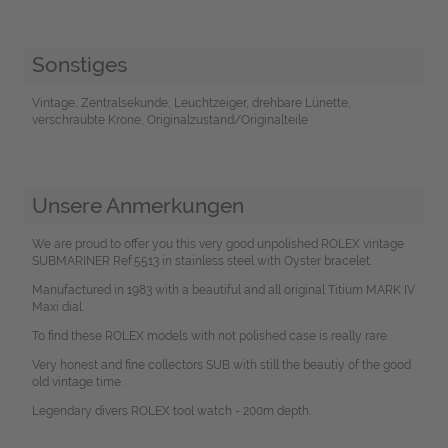
Sonstiges
Vintage, Zentralsekunde, Leuchtzeiger, drehbare Lünette,
verschraubte Krone, Originalzustand/Originalteile
Unsere Anmerkungen
We are proud to offer you this very good unpolished ROLEX vintage
SUBMARINER Ref.5513 in stainless steel with Oyster bracelet.
Manufactured in 1983 with a beautiful and all original Titium MARK IV
Maxi dial.
To find these ROLEX models with not polished case is really rare.
Very honest and fine collectors SUB with still the beautiy of the good
old vintage time.
Legendary divers ROLEX tool watch - 200m depth.