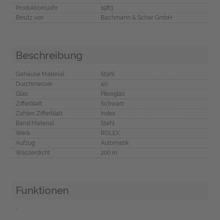
Produktionsjahr
1983
Besitz von
Bachmann & Scher GmbH
Beschreibung
Gehäuse Material
Stahl
Durchmesser
40
Glas
Plexiglas
Zifferblatt
Schwarz
Zahlen Zifferblatt
Index
Band Material
Stahl
Werk
ROLEX
Aufzug
Automatik
Wasserdicht
200 m
Funktionen
-