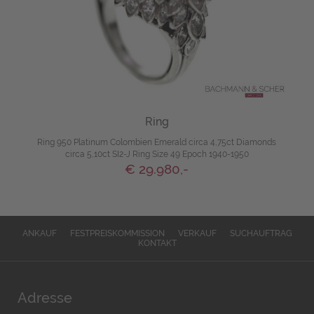
Ring
Ring 950 Platinum Colombien Emerald circa 4,75ct Diamonds
circa 5,10ct SI2-J Ring Size 49 Epoch 1940-1950
€ 29.980,-
ANKAUF
FESTPREISKOMMISSION
VERKAUF
SUCHAUFTRAG
KONTAKT
Adresse