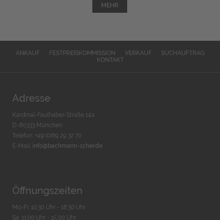
MEHR
ANKAUF
FESTPREISKOMMISSION
VERKAUF
SUCHAUFTRAG
KONTAKT
Adresse
Kardinal-Faulhaber-Straße 14a
D-80333 München
Telefon: +49 (0)89 29 32 70
E-Mail:
info@bachmann-scher.de
Öffnungszeiten
Mo-Fr. 10:30 Uhr - 18:30 Uhr
Sa. 11:00 Uhr - 15.00 Uhr