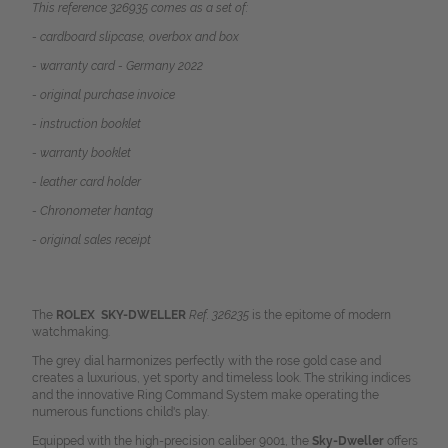
This reference 326935 comes as a set of:
- cardboard slipcase, overbox and box
- warranty card - Germany 2022
- original purchase invoice
- instruction booklet
- warranty booklet
- leather card holder
- Chronometer hantag
- original sales receipt
The
ROLEX SKY-DWELLER
Ref. 326235
is the epitome of modern
watchmaking.
The grey dial harmonizes perfectly with the rose gold case and
creates a luxurious, yet sporty and timeless look. The striking indices
and the innovative Ring Command System make operating the
numerous functions child's play.
Equipped with the high-precision caliber 9001, the
Sky-Dweller
offers