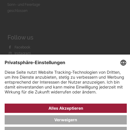
Sonn- und Feiertage
geschlossen
Follow us
Facebook
Instagram
Youtube
© 2026 by
Bachmann & Scher GmbH / Watchandco GmbH
DATENSCHUTZ
IMPRESSUM
VERSANDKOSTEN
AGB & WIDERRUF
COOKIE-EINSTELLUNGEN