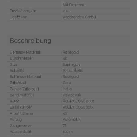
Mit Papieren
Produktionsjahr
2022
Besitz von
watchandco GmbH
Beschreibung
Gehäuse Material
Roségold
Durchmesser
42
Glas
Saphirglas
Schließe
Faltschließe
Schliesse Material
Roségold
Zifferblatt
Grau
Zahlen Zifferblatt
Index
Band Material
Kautschuk
Werk
ROLEX COSC 9001
Basis Kaliber
ROLEX COSC 3135
Anzahl Steine
40
Aufzug
Automatik
Gangreserve
72
Wasserdicht
100 m