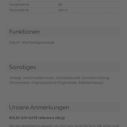
Gangreserve
48
Wasserdicht
100 m
Funktionen
Datum, Wochentagsanzeige
Sonstiges
Vintage, verschraubte Krone, Zentralsekunde, Schnellschaltung,
Chronometer, Originalzustand/Originalteile, Edelsteinbesatz
Unsere Anmerkungen
ROLEX DAY-DATE reference 18239
We are delighted to present you this very good 18239 in 18k white gold