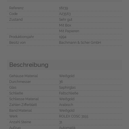
Referenz
18239
Code
A23563
Zustand
Sehr gut
Mit Box
Mit Papieren
Produktionsjahr
1994
Besitz von
Bachmann & Scher GmbH
Beschreibung
Gehäuse Material
Weißgold
Durchmesser
36
Glas
Saphirglas
Schließe
Faltschließe
Schliesse Material
Weißgold
Zahlen Zifferblatt
Arabisch
Band Material
Weißgold
Werk
ROLEX COSC 3155
Anzahl Steine
31
Aufzug
Automatik