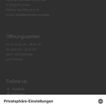
Kardinal-Faulhaber-Straße 14a
D-80333 München
Telefon: +49 (0)89 29 32 70
E-Mail:
info@bachmann-scher.de
Öffnungszeiten
Mo-Fr. 10:30 Uhr - 18:30 Uhr
Sa. 11:00 Uhr - 15.00 Uhr
Sonn- und Feiertage
geschlossen
Follow us
Facebook
Instagram
Youtube