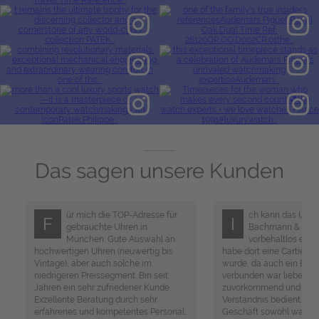
Das sagen unsere Kunden
ür mich die TOP-Adresse für
ch kann das Uhre
F
I
gebrauchte Uhren in
Bachmann & Sche
München. Gute Auswahl an
vorbehaltlos empf
hochwertigen Uhren (neuwertig bis
habe dort eine Cartier U
Vintage), aber auch solche im
wurde, da auch ein Eint
niedrigeren Preissegment. Bin seit
verbunden war liebevoll
Jahren ein sehr zufriedener Kunde.
zuvorkommend und mit v
Exzellente Beratung durch sehr
Verständnis bedient. Ich
erfahrenes und kompetentes Personal,
Geschäft sowohl was Pro