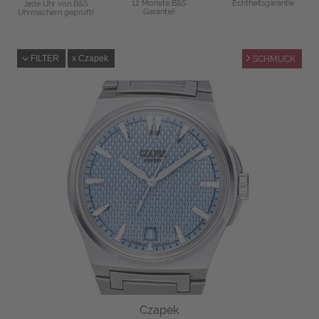
12 Monate B&S
Echtheitsgarantie
Jede Uhr von B&S
Garantie!
Uhrmachern geprüft!
FILTER
Czapek
SCHMUCK
Czapek