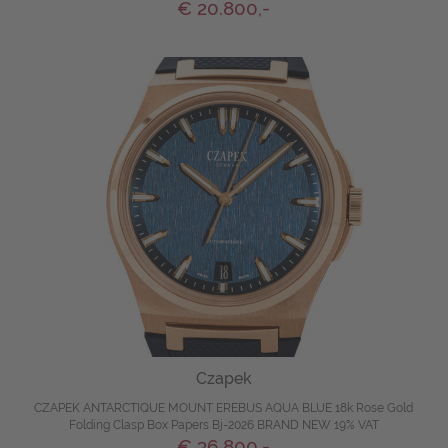
€ 20.800,-
Czapek
CZAPEK ANTARCTIQUE MOUNT EREBUS AQUA BLUE 18k Rose Gold
Folding Clasp Box Papers Bj-2026 BRAND NEW 19% VAT
€ 36.800,-