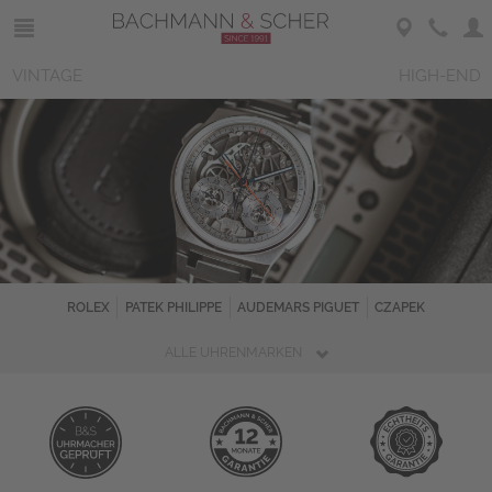
VINTAGE
HIGH-END
ROLEX
PATEK PHILIPPE
AUDEMARS PIGUET
CZAPEK
ALLE UHRENMARKEN