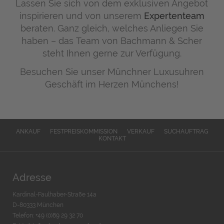
Lassen Sie sich von dem exklusiven Angebot
inspirieren und von unserem
Expertenteam
beraten. Ganz gleich, welches Anliegen Sie
haben – das Team von Bachmann & Scher
steht Ihnen gerne zur Verfügung.
Besuchen Sie unser Münchner Luxusuhren
Geschäft im Herzen Münchens!
ANKAUF
FESTPREISKOMMISSION
VERKAUF
SUCHAUFTRAG
KONTAKT
Adresse
Kardinal-Faulhaber-Straße 14a
D-80333 München
Telefon: +49 (0)89 29 32 70