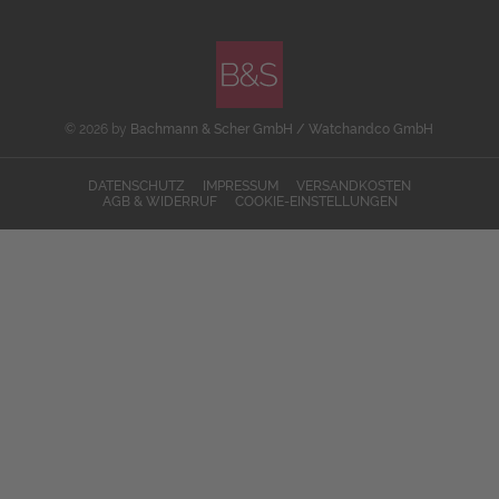
© 2026 by
Bachmann & Scher GmbH / Watchandco GmbH
DATENSCHUTZ
IMPRESSUM
VERSANDKOSTEN
AGB & WIDERRUF
COOKIE-EINSTELLUNGEN