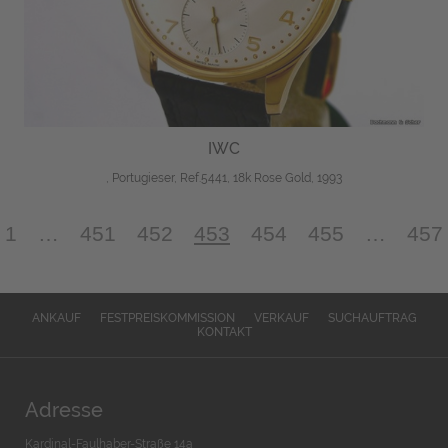
IWC
, Portugieser, Ref.5441, 18k Rose Gold, 1993
1
…
451
452
453
454
455
…
457
ANKAUF
FESTPREISKOMMISSION
VERKAUF
SUCHAUFTRAG
KONTAKT
Adresse
Kardinal-Faulhaber-Straße 14a