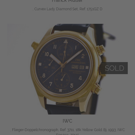
Franck Muller
, Curvex Lady Diamond Set, Ref. 1751QZ D
IWC
, Flieger-Doppelchronograph, Ref. 3711, 18k Yellow Gold. Bj. 1993, IWC